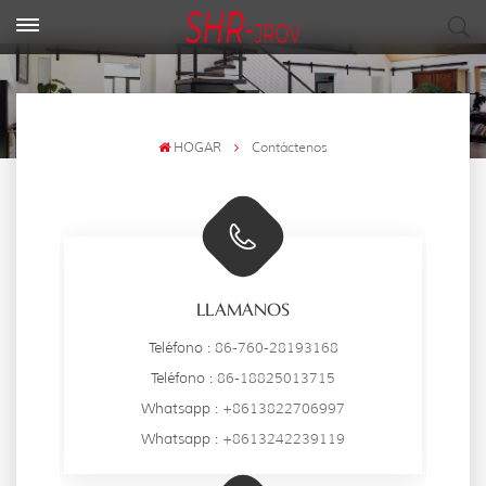
HOGAR
Contáctenos
LLAMANOS
Teléfono :
86-760-28193168
Teléfono :
86-18825013715
Whatsapp :
+8613822706997
Whatsapp :
+8613242239119