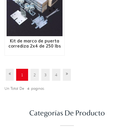
Kit de marco de puerta
corrediza 2x4 de 250 lbs
1
2
3
4
Un Total De
4
Paginas
Categorías De Producto