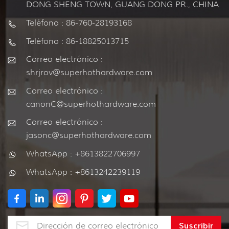
DONG SHENG TOWN, GUANG DONG PR., CHINA
Teléfono : 86-760-28193168
Teléfono : 86-18825013715
Correo electrónico :
shrjrov@superhothardware.com
Correo electrónico :
canonC@superhothardware.com
Correo electrónico :
jasonc@superhothardware.com
WhatsApp : +8613822706997
WhatsApp : +8613242239119