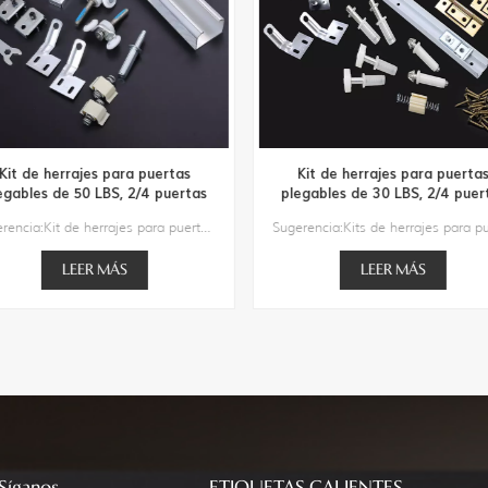
Kit de herrajes para puertas
Kit de herrajes para puerta
egables de 50 LBS, 2/4 puertas
plegables de 30 LBS, 2/4 puer
Sugerencia:Kit de herrajes para puertas plegables de 50 LBS, 2/4 puertas2/4 Puertas Material: Riel de AluminioLongitud del riel de 2 puertas: 36 ″ / 48 ″Longitud del riel de 4 puertas: 60 ″ / 72 ″ / 96 ″Grosor de puertas 2/4: 1 ″ a 1 3/4 ″Peso de dos paneles: 50 librasPeso de paneles múltiples: 30 libras
LEER MÁS
LEER MÁS