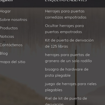
Síganos
ETIQUETAS CALIENTES
Hogar
Herrajes para puertas
corredizas empotradas
Sobre nosotros
Ocultar herrajes para
Productos
puertas empotradas
Noticias
Kit de puerta de derivación
Contáctenos
de 125 libras
Blog
herrajes para puertas de
granero de un solo rodillo
mapa del sitio
bisagra de hardware de
pista plegable
juego de herrajes para rieles
plegables
Riel de kit de puerta de
derivación