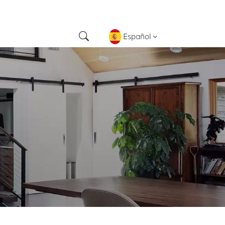
Español
English
français
Deutsch
русский
español