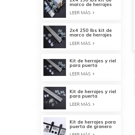
marco de herrajes
para puertas
LEER MÁS
empotradas
2x4 250 lbs kit de
marco de herrajes
para puertas
LEER MÁS
empotradas
Kit de herrajes y riel
para puerta
empotrada de 250
LEER MÁS
LBS
Kit de herrajes y riel
para puerta
empotrada de 150
LEER MÁS
LBS
Kit de herrajes para
puerta de granero
Bent Strap-Oil
LEER MÁS