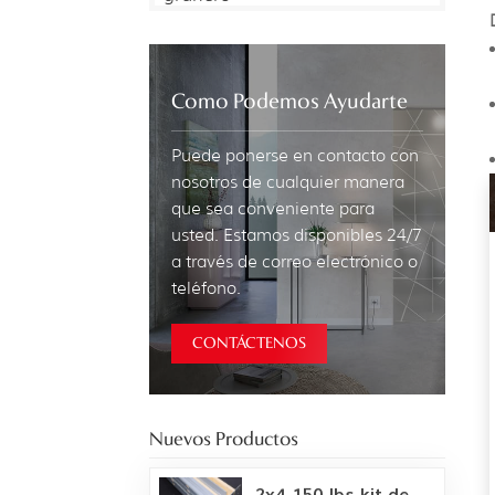
Como Podemos Ayudarte
Puede ponerse en contacto con
nosotros de cualquier manera
que sea conveniente para
usted. Estamos disponibles 24/7
a través de correo electrónico o
teléfono.
CONTÁCTENOS
Nuevos Productos
2x4 150 lbs kit de