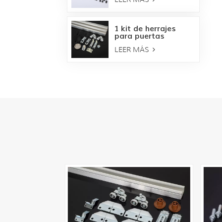
bronce
1 kit de herrajes
para puertas
corredizas
LEER MÁS