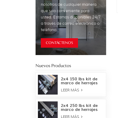
nosotros de cualquier manera
que sea conveniente para
usted. Estamos disponibles 24/7
a través de correo electrónico o
teléfono.
CONTÁCTENOS
Nuevos Productos
2x4 150 lbs kit de
marco de herrajes
para puertas
LEER MÁS
empotradas
2x4 250 lbs kit de
marco de herrajes
para puertas
LEER MÁS
empotradas