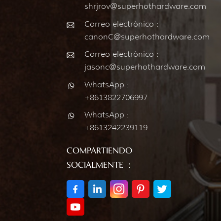
shrjrov@superhothardware.com
Correo electrónico :
canonC@superhothardware.com
Correo electrónico :
jasonc@superhothardware.com
WhatsApp :
+8613822706997
WhatsApp :
+8613242239119
COMPARTIENDO
SOCIALMENTE ：