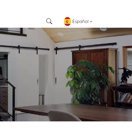
Español
English
français
Deutsch
русский
español