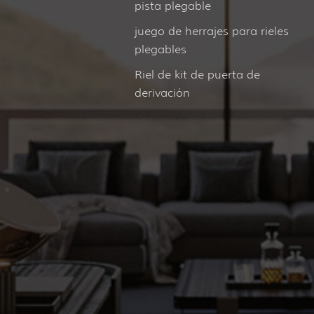
pista plegable
juego de herrajes para rieles
plegables
Riel de kit de puerta de
derivación