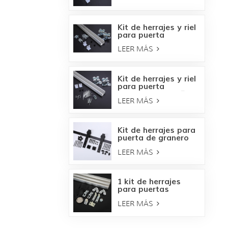
Kit de herrajes y riel
para puerta
empotrada de 250
LEER MÁS
LBS
Kit de herrajes y riel
para puerta
empotrada de 150
LEER MÁS
LBS
Kit de herrajes para
puerta de granero
Bent Strap-Oil
LEER MÁS
bronce
1 kit de herrajes
para puertas
corredizas
LEER MÁS